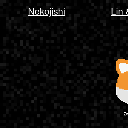
Nekojishi
Lin 